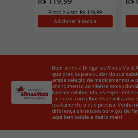
R$
119
,
99
R$
205
,
99
Preço à vista:
R$
119
,
99
cola
Adicionar à sacola
Bem-vindo a Drogarias Minas Mais! 
que precisa para cuidar da sua sa
ampla seleção de medicamentos e p
atendimento ao cliente excepcional 
Nossos colaboradores experientes 
fornecer conselhos especializados e
exatamente o que precisa. Venha no
diferença em nossos serviços de far
aqui tem saúde e muito mais!