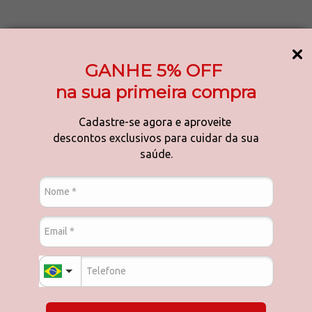
met?
ro do leite (WPC).
GANHE 5% OFF
na sua primeira compra
coqueteleira ou liquidificador para garantir a diluição total.
Cadastre-se agora e aproveite
descontos exclusivos para cuidar da sua
ento não contém glúten em sua composição.
saúde.
l para a recuperação e síntese muscular.