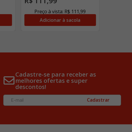
R$
111
,
99
R$
218
9
Preço à vista:
R$
111
,
99
Preço 
Adicionar à sacola
Adi
Cadastre-se para receber as
melhores ofertas e super
descontos!
Cadastrar