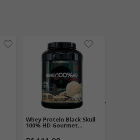
Whey Protein Black Skull
Best Whe
100% HD Gourmet
Toddy - 
Baunilha 900g