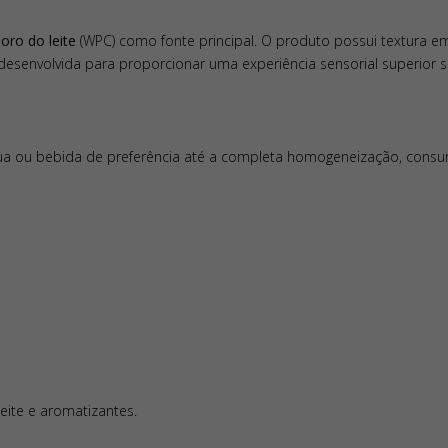
e síntese muscular.
oro do leite
(WPC) como fonte principal. O produto possui textura 
desenvolvida para proporcionar uma experiência sensorial superior 
gua ou bebida de preferência até a completa homogeneização, consu
eite e aromatizantes.