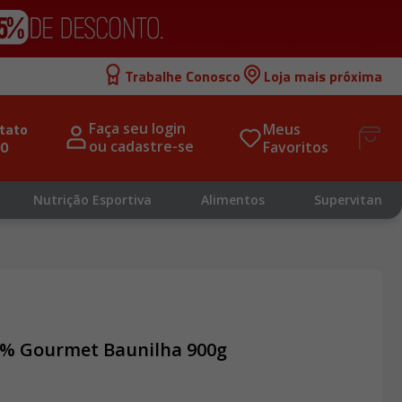
Trabalhe Conosco
Loja mais próxima
tato 
Faça seu login 
Meus 
00
ou cadastre-se
Favoritos
Nutrição Esportiva
Alimentos
Supervitan
00% Gourmet Baunilha 900g