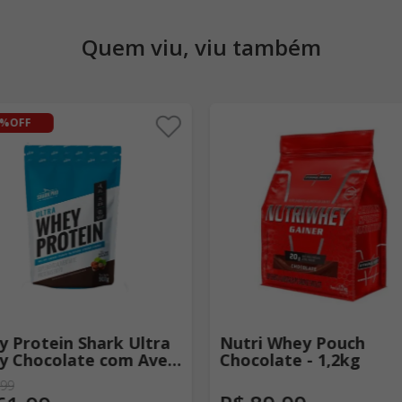
Quem viu, viu também
7%
OFF
 Protein Shark Ultra
Nutri Whey Pouch
y Chocolate com Avelã
Chocolate - 1,2kg
g
99