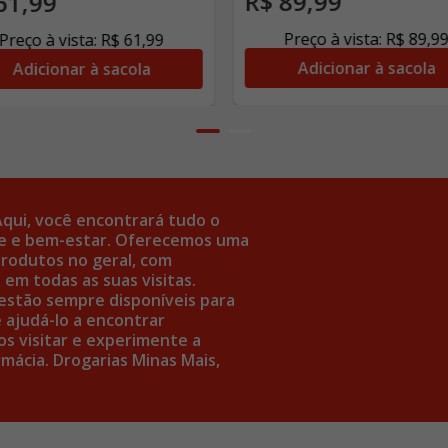
R$
89
,
99
61
,
99
Preço à vista:
R$
89
,
9
Preço à vista:
R$
61
,
99
Adicionar à sacola
Adicionar à sacola
Aqui, você encontrará tudo o
úde e bem-estar. Oferecemos uma
rodutos no geral, com
em todas as suas visitas.
estão sempre disponíveis para
 ajudá-lo a encontrar
s visitar e experimente a
mácia. Drogarias Minas Mais,