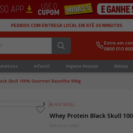
PEDIDOS COM ENTREGA LOCAL EM ATÉ 30 MINUTOS
Entre em con
0800 010 80
sméticos
Infantil
Higiene Pessoal
Beleza
lack Skull 100% Gourmet Baunilha 900g
BLACK SKULL
Whey Protein Black Skull 1
Referência
:
34980