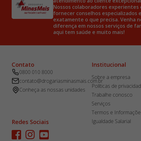
atendimento ao cliente excepcional 
Nossos colaboradores experientes 
fornecer conselhos especializados e
exatamente o que precisa. Venha no
diferença em nossos serviços de far
aqui tem saúde e muito mais!
Contato
Institucional
0800 010 8000
Sobre a empresa
contato@drogariasminasmais.com.br
Políticas de privacida
Conheça as nossas unidades
Trabalhe conosco
Serviços
Termos e Informaçõe
Igualdade Salarial
Redes Sociais