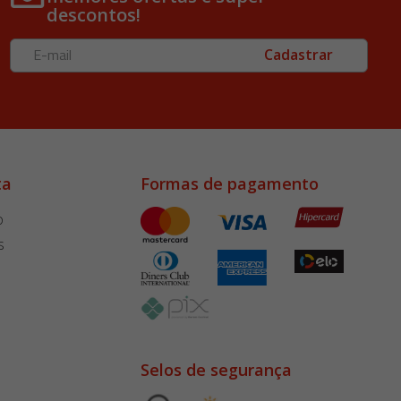
descontos!
Cadastrar
ta
Formas de pagamento
o
s
Selos de segurança