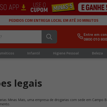
PEDIDOS COM ENTREGA LOCAL EM ATÉ 30 MINUTOS
Entre em con
0800 010 80
sméticos
Infantil
Higiene Pessoal
Beleza
es legais
garias Minas Mais, uma empresa de drogarias com sede em Campo Belo
mento.