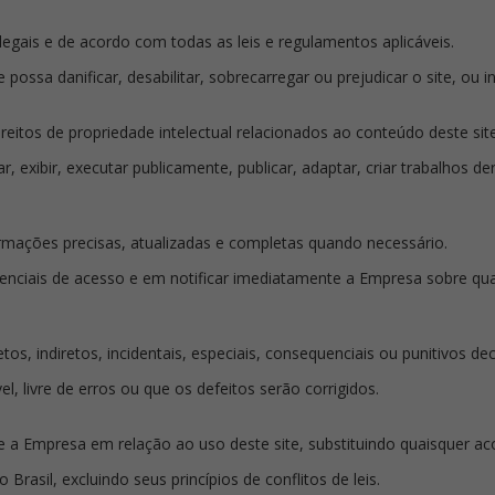
 legais e de acordo com todas as leis e regulamentos aplicáveis.
possa danificar, desabilitar, sobrecarregar ou prejudicar o site, ou in
direitos de propriedade intelectual relacionados ao conteúdo deste si
ar, exibir, executar publicamente, publicar, adaptar, criar trabalhos 
formações precisas, atualizadas e completas quando necessário.
enciais de acesso e em notificar imediatamente a Empresa sobre qua
os, indiretos, incidentais, especiais, consequenciais ou punitivos de
l, livre de erros ou que os defeitos serão corrigidos.
 e a Empresa em relação ao uso deste site, substituindo quaisquer 
Brasil, excluindo seus princípios de conflitos de leis.