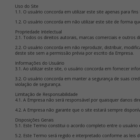
Uso do Site
1.1. O usuário concorda em utilizar este site apenas para fins
1.2. O usuário concorda em não utilizar este site de forma que 
Propriedade Intelectual
2.1. Todos os direitos autorais, marcas comerciais e outros 
2.2. O usuário concorda em não reproduzir, distribuir, modific
deste site sem a permissão prévia por escrito da Empresa.
Informações do Usuário
3.1. Ao utilizar este site, o usuário concorda em fornecer in
3.2. O usuário concorda em manter a segurança de suas cred
violação de segurança.
Limitação de Responsabilidade
4.1. A Empresa não será responsável por quaisquer danos diret
4.2. A Empresa não garante que o site estará sempre disponíve
Disposições Gerais
5.1. Este Termo constitui o acordo completo entre o usuário
5.2. Este Termo será regido e interpretado conforme as leis do 