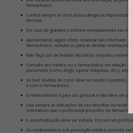
farmacêutico.
Confira sempre se você possui alergia ou hipersensibi
fórmula.
Em caso de gravidez e informe imediatamente seu méd
Apresentando algum efeito colateral não informado pe
farmacêutico, contate-os para as devidas orientações.
Não faça uso de bebidas alcoólicas enquanto estiver
Consulte seu médico ou o farmacêutico em relação às 
psicomotor (como dirigir, operar máquinas, etc.), enqu
Se tiver dúvidas de como deve ser usado o produto, n
e com o farmacêutico.
O medicamento é para uso pessoal e não deve ser pas
Leia sempre as indicações de uso descritas na receita, 
orientativos que o profissional prescritor ou farmacêuti
A automedicação deve ser evitada. Procure um profissi
Os medicamentos sob prescrição médica somente serã