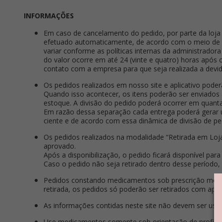
INFORMAÇÕES
Em caso de cancelamento do pedido, por parte da loja 
efetuado automaticamente, de acordo com o meio de pag
variar conforme as políticas internas da administrado
do valor ocorre em até 24 (vinte e quatro) horas apó
contato com a empresa para que seja realizada a devid
Os pedidos realizados em nosso site e aplicativo pode
Quando isso acontecer, os itens poderão ser enviados a 
estoque. A divisão do pedido poderá ocorrer em quant
Em razão dessa separação cada entrega poderá gerar um 
ciente e de acordo com essa dinâmica de divisão de pe
Os pedidos realizados na modalidade “Retirada em Loj
aprovado.
Após a disponibilização, o pedido ficará disponível para 
Caso o pedido não seja retirado dentro desse período,
Pedidos constando medicamentos sob prescrição médica
retirada, os pedidos só poderão ser retirados com apr
As informações contidas neste site não devem ser usad
Use medicamentos somente sob orientação de profission