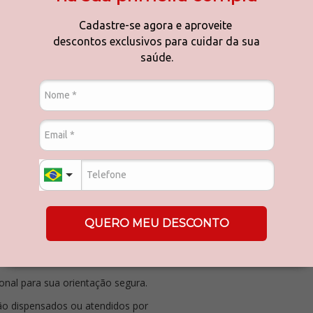
Cadastre-se agora e aproveite
lidade a algum componente da
descontos exclusivos para cuidar da sua
saúde.
ico.
lo seu médico ou pelo
 em tratamento medicamentoso.
atividades que exijam controle
anto durar o tratamento.
ão hesite em falar com seu médico
QUERO MEU DESCONTO
sado para outras pessoas.
no rótulo, etiquetas ou folhetos
co fornecer.
onal para sua orientação segura.
o dispensados ou atendidos por