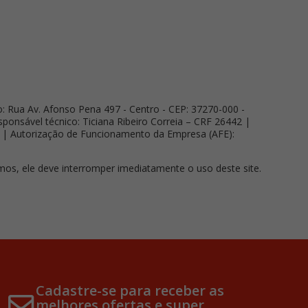
ua Av. Afonso Pena 497 - Centro - CEP: 37270-000 -
onsável técnico: Ticiana Ribeiro Correia – CRF 26442 |
9 | Autorização de Funcionamento da Empresa (AFE):
os, ele deve interromper imediatamente o uso deste site.
Cadastre-se para receber as
melhores ofertas e super