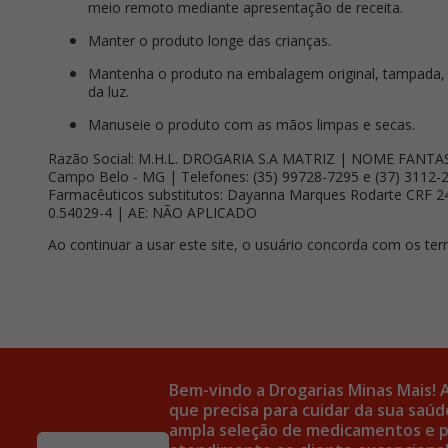
meio remoto mediante apresentação de receita.
Manter o produto longe das crianças.
Mantenha o produto na embalagem original, tampada, e
da luz.
Manuseie o produto com as mãos limpas e secas.
Razão Social: M.H.L. DROGARIA S.A MATRIZ | NOME FANTASIA
Campo Belo - MG | Telefones: (35) 99728-7295 e (37) 3112-29
Farmacêuticos substitutos: Dayanna Marques Rodarte CRF 24
0.54029-4 | AE: NÃO APLICADO
Ao continuar a usar este site, o usuário concorda com os t
Bem-vindo a Drogarias Minas Mais! 
que precisa para cuidar da sua sa
ampla seleção de medicamentos e p