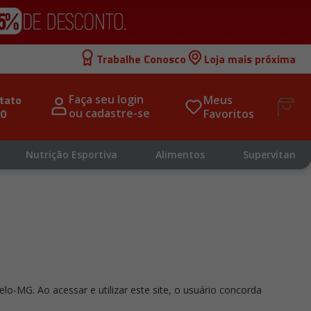
Trabalhe Conosco
Loja mais próxima
tato 
Faça seu login 
Meus 
00
ou cadastre-se
Favoritos
Nutrição Esportiva
Alimentos
Supervitan
-MG. Ao acessar e utilizar este site, o usuário concorda