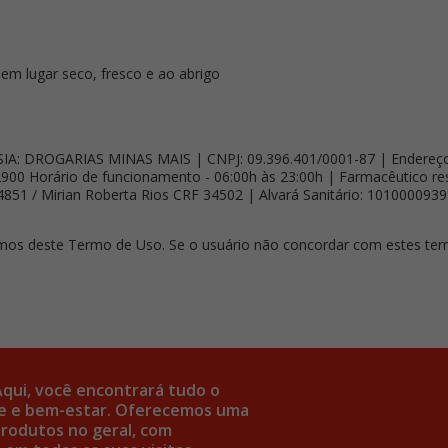
m lugar seco, fresco e ao abrigo
: DROGARIAS MINAS MAIS | CNPJ: 09.396.401/0001-87 | Endereço: R
00 Horário de funcionamento - 06:00h às 23:00h | Farmacêutico resp
851 / Mirian Roberta Rios CRF 34502 | Alvará Sanitário: 101000093
ermos deste Termo de Uso. Se o usuário não concordar com estes term
Aqui, você encontrará tudo o
úde e bem-estar. Oferecemos uma
rodutos no geral, com