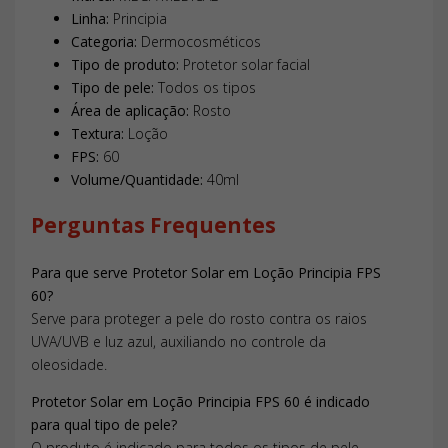
Linha:
Principia
Categoria:
Dermocosméticos
Tipo de produto:
Protetor solar facial
Tipo de pele:
Todos os tipos
Área de aplicação:
Rosto
Textura:
Loção
FPS:
60
Volume/Quantidade:
40ml
Perguntas Frequentes
Para que serve Protetor Solar em Loção Principia FPS
60?
Serve para proteger a pele do rosto contra os raios
UVA/UVB e luz azul, auxiliando no controle da
oleosidade.
Protetor Solar em Loção Principia FPS 60 é indicado
para qual tipo de pele?
O produto é indicado para todos os tipos de pele.