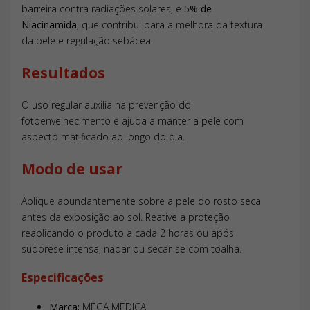
Tipo de pele:
Todos os tipos
barreira contra radiações solares, e
5% de
Área de aplicação:
Rosto
Niacinamida
, que contribui para a melhora da textura
Textura:
Loção
da pele e regulação sebácea.
Para que serve Protetor Solar em Loção Principia FPS 60?
FPS:
60
Serve para proteger a pele do rosto contra os raios
Resultados
Volume/Quantidade:
40ml
UVA/UVB e luz azul, auxiliando no controle da oleosidade.
Protetor Solar em Loção Principia FPS 60 é indicado para
O uso regular auxilia na prevenção do
qual tipo de pele?
fotoenvelhecimento e ajuda a manter a pele com
O produto é indicado para todos os tipos de pele.
aspecto matificado ao longo do dia.
Como usar Protetor Solar em Loção Principia FPS 60?
Aplique uniformemente no rosto antes da exposição solar
Modo de usar
e reaplique conforme necessário para manter a eficácia.
Protetor Solar em Loção Principia FPS 60 pode ser usado
Aplique abundantemente sobre a pele do rosto seca
todos os dias?
antes da exposição ao sol. Reative a proteção
Sim, o uso diário é recomendado para garantir a proteção
reaplicando o produto a cada 2 horas ou após
contínua contra a radiação solar.
Protetor Solar em Loção Principia FPS 60 possui quais
sudorese intensa, nadar ou secar-se com toalha.
ativos?
Especificações
Possui 18% de mix de filtros UV e 5% de niacinamida.
Marca:
MEGA MEDICAL