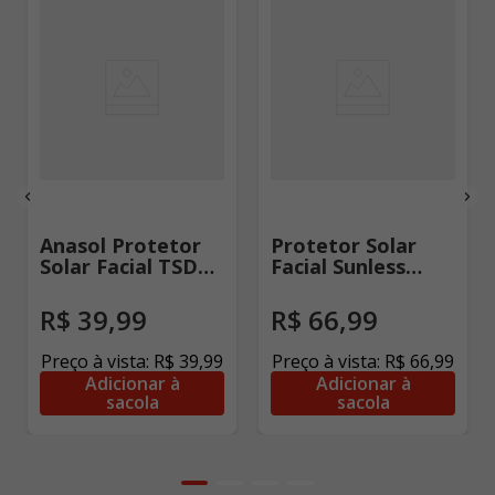
Anasol Protetor
Protetor Solar
Solar Facial TSD
Facial Sunless
Antibrilho FPS 60 -
Stick Translúcido
40g
FPS50 12g
R$
39
,
99
R$
66
,
99
Preço à vista:
R$
39
,
99
Preço à vista:
R$
66
,
99
Adicionar à
Adicionar à
sacola
sacola