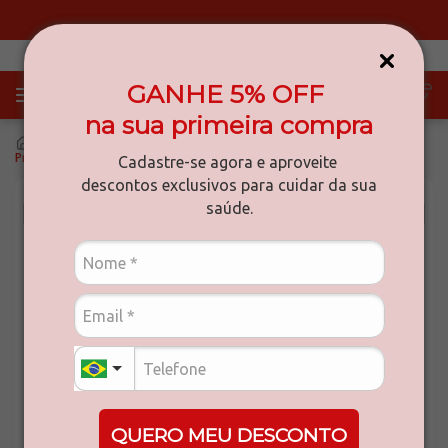
Primeira compra? Use o cupom: MINAS-5
GANHE 5% OFF
na sua primeira compra
dermocosméticos
cuidados com o sol
protetor solar
Protetor Solar em Loção Principia com FPS 60 e Niacinamida 40ml
Cadastre-se agora e aproveite
descontos exclusivos para cuidar da sua
saúde.
MEGA MEDICAL
Protetor Solar em Loção Principia com
FPS 60 e Niacinamida 40ml
Referência
:
33263
QUERO MEU DESCONTO