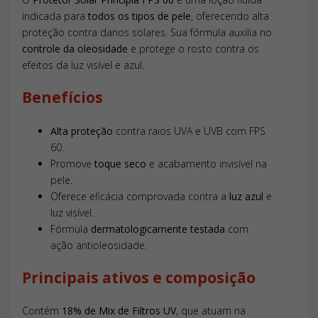
sebácea.
Resultados
indicada para
todos os tipos de pele
, oferecendo alta
proteção contra danos solares. Sua fórmula auxilia no
controle da oleosidade
e protege o rosto contra os
O uso regular auxilia na prevenção do fotoenvelhecimento
efeitos da luz visível e azul.
e ajuda a manter a pele com aspecto matificado ao longo
do dia.
Benefícios
Modo de usar
Alta proteção
contra raios UVA e UVB com FPS
60.
Aplique abundantemente sobre a pele do rosto seca antes
Promove
toque seco
e acabamento invisível na
da exposição ao sol. Reative a proteção reaplicando o
pele.
produto a cada 2 horas ou após sudorese intensa, nadar
Oferece eficácia comprovada contra a
luz azul
e
ou secar-se com toalha.
luz visível.
Especificações
Fórmula
dermatologicamente testada
com
ação antioleosidade.
Marca:
MEGA MEDICAL
Principais ativos e composição
Linha:
Principia
Categoria:
Dermocosméticos
Tipo de produto:
Protetor solar facial
Contém
18% de Mix de Filtros UV
, que atuam na
Perguntas Frequentes