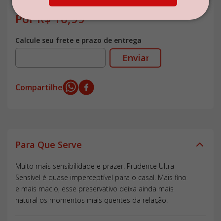
mais quentes da relação.
Por
R$
16
,
99
Calcule seu frete e prazo de entrega
Compartilhe
Para Que Serve
Muito mais sensibilidade e prazer. Prudence Ultra
Sensível é quase imperceptível para o casal. Mais fino
e mais macio, esse preservativo deixa ainda mais
natural os momentos mais quentes da relação.