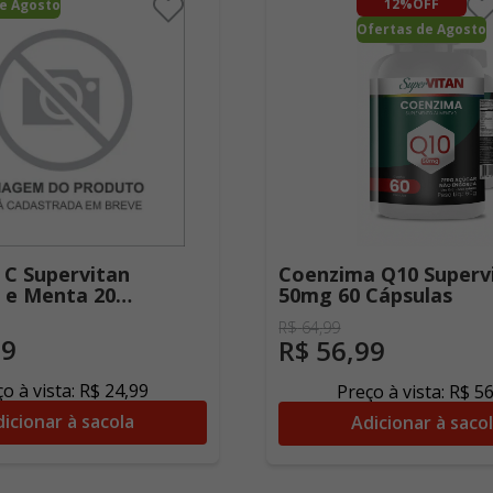
12%
OFF
e Agosto
Ofertas de Agosto
 C Supervitan
Coenzima Q10 Superv
 e Menta 20
50mg 60 Cápsulas
R$
64
,
99
99
R$
56
,
99
o à vista:
R$
24
,
99
Preço à vista:
R$
5
icionar à sacola
Adicionar à saco