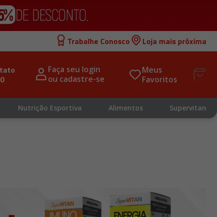
Trabalhe Conosco
Loja mais próxima
tato 
Faça seu login 
Meus 
00
ou cadastre-se
Favoritos
Nutrição Esportiva
Alimentos
Supervitan