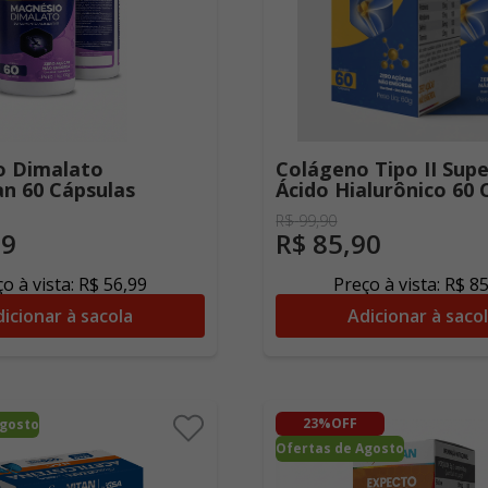
o Dimalato
Colágeno Tipo II Supe
an 60 Cápsulas
Ácido Hialurônico 60 
R$
99
,
90
99
R$
85
,
90
o à vista:
R$
56
,
99
Preço à vista:
R$
8
icionar à sacola
Adicionar à saco
23%
OFF
Agosto
Ofertas de Agosto