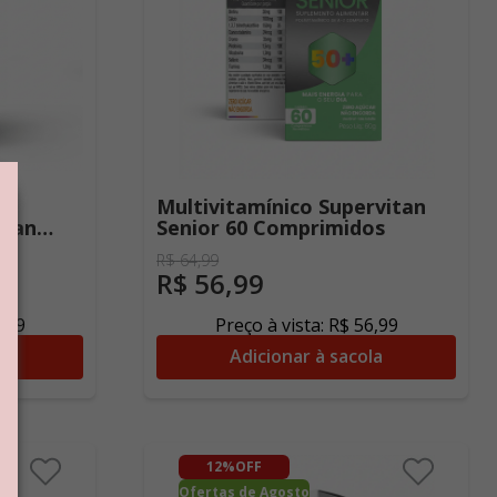
r
Multivitamínico Supervitan
itan
Senior 60 Comprimidos
R$
64
,
99
R$
56
,
99
6
,
99
Preço à vista:
R$
56
,
99
la
Adicionar à sacola
12%
OFF
Ofertas de Agosto