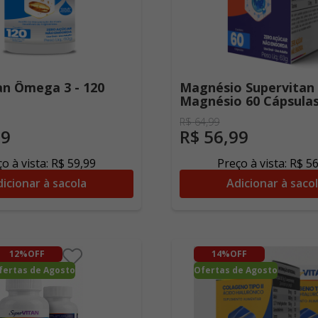
an Ômega 3 - 120
Magnésio Supervitan 
Magnésio 60 Cápsula
R$
64
,
99
99
R$
56
,
99
o à vista:
R$
59
,
99
Preço à vista:
R$
5
icionar à sacola
Adicionar à saco
12%
OFF
14%
OFF
fertas de Agosto
Ofertas de Agosto