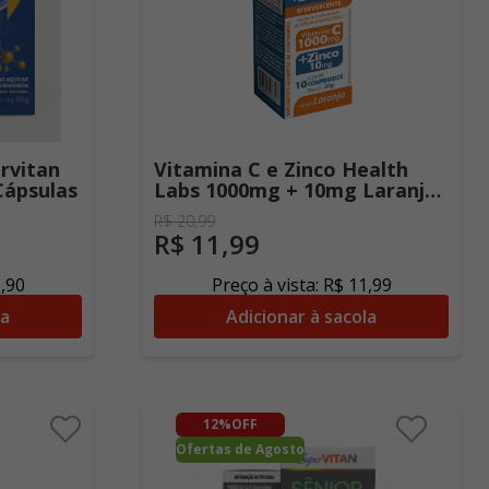
rvitan
Vitamina C e Zinco Health
Cápsulas
Labs 1000mg + 10mg Laranja
10 Comprimidos
R$
20
,
99
Efervescentes
R$
11
,
99
5
,
90
Preço à vista:
R$
11
,
99
la
Adicionar à sacola
12%
OFF
Ofertas de Agosto