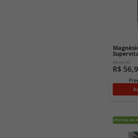
Magnési
Supervit
R$
64
,
99
R$
56
,
Preç
Ad
Ofertas de 