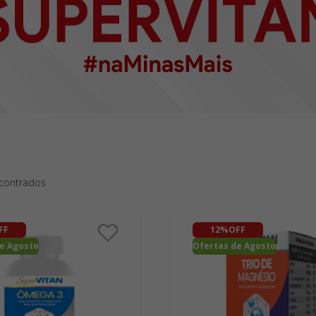
ncontrados
FF
12%
OFF
e Agosto
Ofertas de Agosto