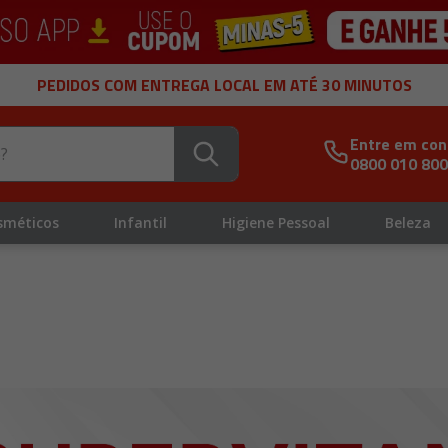
PEDIDOS COM ENTREGA LOCAL EM ATÉ 30 MINUTOS
Entre em con
0800 010 80
sméticos
Infantil
Higiene Pessoal
Beleza