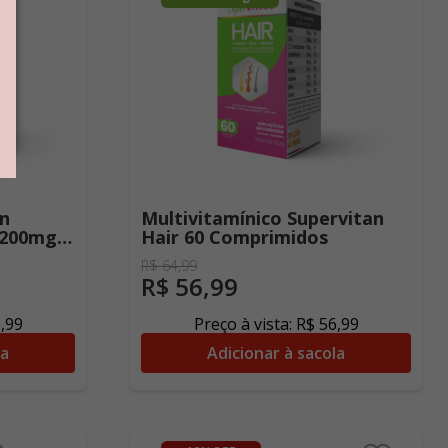
an
Multivitamínico Supervitan
 200mg
Hair 60 Comprimidos
R$
64
,
99
R$
56
,
99
6
,
99
Preço à vista:
R$
56
,
99
la
Adicionar à sacola