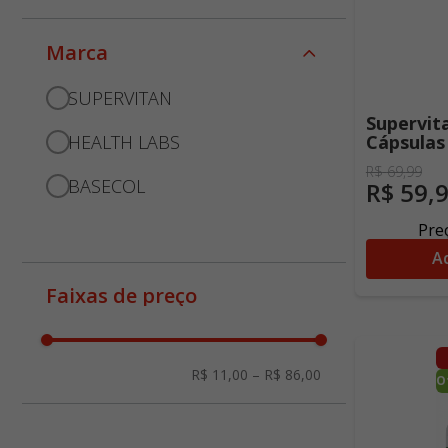
marca
SUPERVITAN
Supervit
HEALTH LABS
Cápsulas
R$
69
,
99
BASECOL
R$
59
,
Preç
Ad
faixas de preço
R$ 11,00
–
R$ 86,00
O