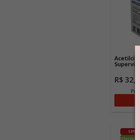
Acetilcis
Supervit
Sachês
R$
32
,
Preç
Ad
12%
O
Ofertas d