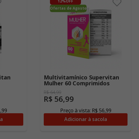
12%
OFF
Ofertas de Agosto
itan
Multivitamínico Supervitan
Mulher 60 Comprimidos
R$
64
,
99
R$
56
,
99
6
,
99
Preço à vista:
R$
56
,
99
la
Adicionar à sacola