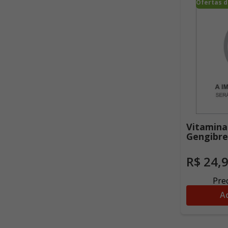
Ofertas d
Vitamina
Gengibre
Pastilhas
R$
24
,
Preç
Ad