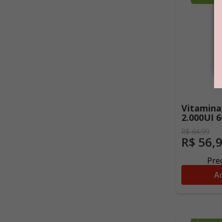
Vitamina
2.000UI 
R$
64
,
99
R$
56
,
Preç
Ad