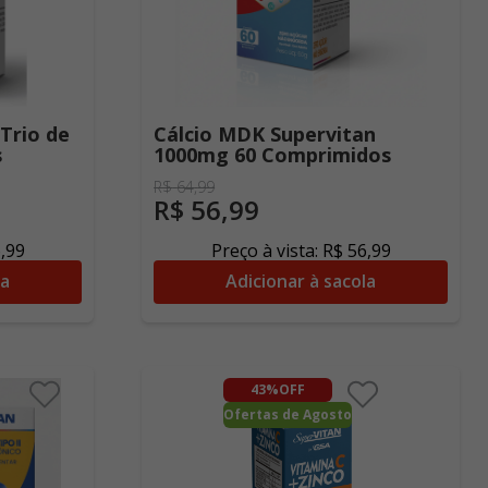
Trio de
Cálcio MDK Supervitan
s
1000mg 60 Comprimidos
R$
64
,
99
R$
56
,
99
6
,
99
Preço à vista:
R$
56
,
99
la
Adicionar à sacola
43%
OFF
Ofertas de Agosto