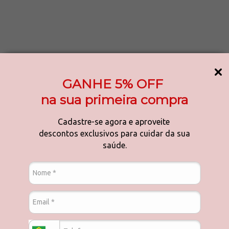
oost?
48 horas, ajudando a manter os níveis de água e a barreira natural da
GANHE 5% OFF
ara qual tipo de pele?
na sua primeira compra
is oleosas, devido à sua textura leve em gel.
Cadastre-se agora e aproveite
?
descontos exclusivos para cuidar da sua
tos suaves até a completa absorção.
saúde.
sado todos os dias?
sultados de hidratação.
s ativos?