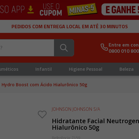
PEDIDOS COM ENTREGA LOCAL EM ATÉ 30 MINUTOS
Entre em con
0800 010 80
sméticos
Infantil
Higiene Pessoal
Beleza
 Hydro Boost com Ácido Hialurônico 50g
JOHNSON JOHNSON S/A
Hidratante Facial Neutroge
Hialurônico 50g
Referência
:
7159