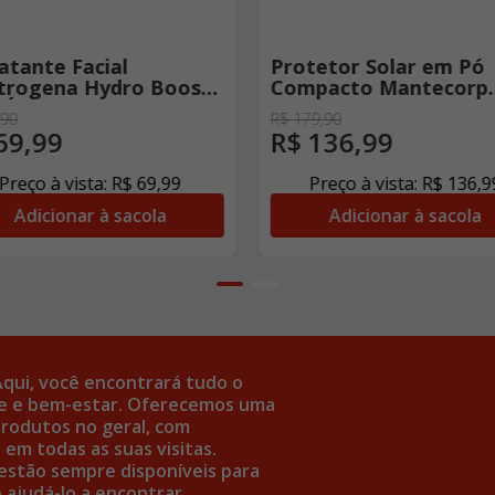
atante Facial
Protetor Solar em Pó
trogena Hydro Boost
Compacto Mantecorp
Ácido Hialurônico 50g
Episol Color Pele Clar
90
R$
179
,
90
50 10g
69
,
99
R$
136
,
99
Preço à vista:
R$
69
,
99
Preço à vista:
R$
136
,
9
Adicionar à sacola
Adicionar à sacola
Aqui, você encontrará tudo o
úde e bem-estar. Oferecemos uma
rodutos no geral, com
em todas as suas visitas.
estão sempre disponíveis para
 ajudá-lo a encontrar