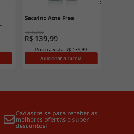
Secatriz Acne Free
Secatriz
a FPS
R$
167
,
90
R$
95
,
00
R$
139
,
99
R$
84
,
9
Preço à vista:
R$
139
,
99
Preço
Adicionar à sacola
Adi
Cadastre-se para receber as
melhores ofertas e super
descontos!