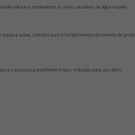
pele?
midade natural e restabelecer os níveis saudáveis de água na pele.
É indicado para todos os tipos de pele, inc
Como usar Hidratante Facial Neutrogena 
sua textura leve em gel.
Aplique sobre o rosto e pescoço limpos 
completa absorção.
Hidratante Facial Neutrogena Hydro Boost
Sim, o fabricante indica o uso diário para
 macia e suave, contribui para o fortalecimento da barreira de pro
hidratação.
Hidratante Facial Neutrogena Hydro Boost 
O principal ativo da composição é o ácido 
to e o pescoço previamente limpos. Indicado para uso diário.