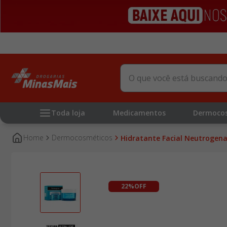
O que você está buscando?
Toda loja
Medicamentos
Dermoco
dermocosméticos
Hidratante Facial Neutrogena
22%
OFF