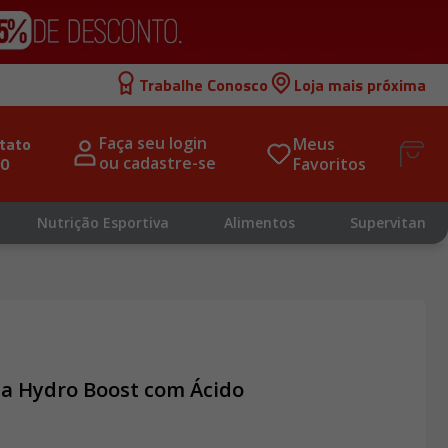
Trabalhe Conosco
Loja mais próxima
tato 
Faça seu login 
Meus 
00
ou cadastre-se
Favoritos
Nutrição Esportiva
Alimentos
Supervitan
na Hydro Boost com Ácido