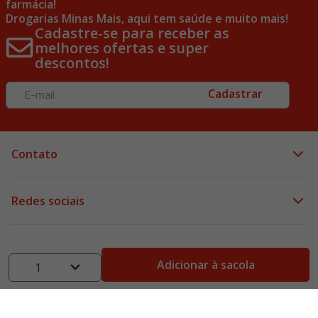
farmácia!
Drogarias Minas Mais, aqui tem saúde e muito mais!
Cadastre-se para receber as
melhores ofertas e super
descontos!
Cadastrar
Contato
Redes sociais
Institucional
Adicionar à sacola
1
Ajuda e suporte