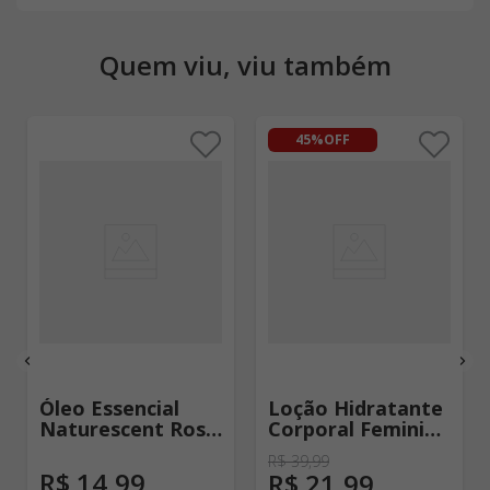
Quem viu, viu também
45%
OFF
Óleo Essencial
Loção Hidratante
Naturescent Rosa
Corporal Feminino
Mosqueta - 10ml
251 Vip Rose -
R$
39
,
99
80ml
R$
14
,
99
R$
21
,
99