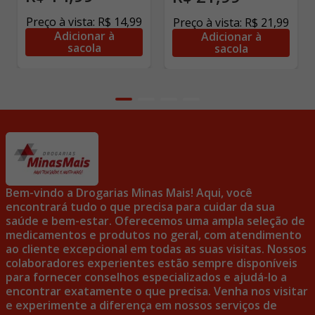
Preço à vista:
R$
14
,
99
Preço à vista:
R$
21
,
99
Adicionar à
Adicionar à
sacola
sacola
Bem-vindo a Drogarias Minas Mais! Aqui, você
encontrará tudo o que precisa para cuidar da sua
saúde e bem-estar. Oferecemos uma ampla seleção de
medicamentos e produtos no geral, com atendimento
ao cliente excepcional em todas as suas visitas. Nossos
colaboradores experientes estão sempre disponíveis
para fornecer conselhos especializados e ajudá-lo a
encontrar exatamente o que precisa. Venha nos visitar
e experimente a diferença em nossos serviços de