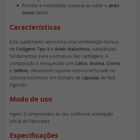
Permite a mobilidade corporal ao evitar o
atrito
A recomendação do fabricante é a ingestão de 3 unidades
ósseo
direto.
ao dia para o público adulto.
Quais nutrientes compõem o produto?
Características
O suplemento contém Colágeno Tipo II, Ácido Hialurônico,
Cálcio (1000mg), Biotina, Cromo e Selênio.
Este suplemento apresenta uma combinação técnica
Quantas cápsulas vêm na embalagem?
de
Colágeno Tipo II
e
Ácido Hialurônico
, substâncias
Cada frasco contém 60 cápsulas, o que corresponde a 20
fundamentais para a estrutura das cartilagens. A
dias de uso seguindo a posologia indicada.
composição é enriquecida com
Cálcio
,
Biotina
,
Cromo
e
Selênio
, oferecendo suporte nutricional focado no
sistema locomotor em formato de
cápsulas
de fácil
ingestão.
Modo de uso
Ingerir 3 comprimidos ao dia, conforme orientação
oficial do fabricante.
Especificações