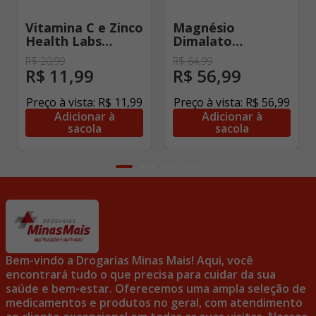
Vitamina C e Zinco
Magnésio
Health Labs
Dimalato
1000mg + 10mg
Supervitan 60
R$
20
,
99
R$
64
,
99
Laranja 10
Cápsulas
R$
11
,
99
R$
56
,
99
Comprimidos
Efervescentes
Preço à vista:
R$
11
,
99
Preço à vista:
R$
56
,
99
Adicionar à
Adicionar à
sacola
sacola
Bem-vindo a Drogarias Minas Mais! Aqui, você
encontrará tudo o que precisa para cuidar da sua
saúde e bem-estar. Oferecemos uma ampla seleção de
medicamentos e produtos no geral, com atendimento