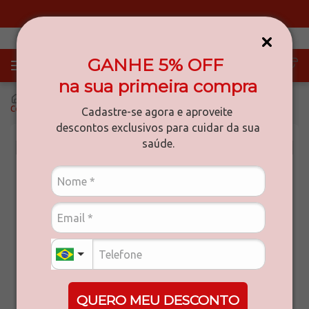
Primeira compra? Use o cupom: MINAS-5
GANHE 5% OFF
na sua primeira compra
nossas vitaminas
super vitan
Colágeno Tipo II Supervitan Ácido Hialurônico 60 Cápsulas
Cadastre-se agora e aproveite
descontos exclusivos para cuidar da sua
saúde.
Ofertas de Agosto
14%
OFF
SUPERVITAN
Colágeno Tipo II Supervitan Ácido
Hialurônico 60 Cápsulas
Referência
:
29210
Colágeno Tipo II Supervitan
QUERO MEU DESCONTO