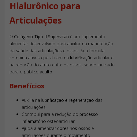
Hialurônico para
composição é enriquecida com
Cálcio
,
Biotina
,
Cromo
e
Modo de uso
Selênio
, oferecendo suporte nutricional focado no sistema
locomotor em formato de
cápsulas
de fácil ingestão.
Articulações
Ingerir 3 comprimidos ao dia, conforme orientação oficial
do fabricante.
O
Colágeno Tipo II Supervitan
é um suplemento
alimentar desenvolvido para auxiliar na manutenção
Especificações
da saúde das
articulações
e ossos. Sua fórmula
combina ativos que atuam na
lubrificação articular
e
na redução do atrito entre os ossos, sendo indicado
Marca:
SUPERVITAN
para o público
adulto
.
Categoria:
Vitaminas
Tipo de Produto:
Colágeno Tipo II e Ácido Hialurônico
Benefícios
Apresentação:
Cápsulas
Perguntas Frequentes
Volume/Peso:
60 cápsulas
Auxilia na
lubrificação e regeneração
das
Porções:
20 porções
articulações.
Composição:
Cálcio, Colágeno Tipo II, Ácido
Para que serve o Colágeno Tipo II com Ácido Hialurônico?
Contribui para a redução do
processo
Hialurônico, Biotina, Cromo e Selênio.
O produto serve para auxiliar na lubrificação das
inflamatório
osteoarticular.
articulações e reduzir dores causadas pelo atrito entre os
Ajuda a amenizar
dores nos ossos
e
ossos.
articulações durante o movimento.
Qual a dosagem diária recomendada?