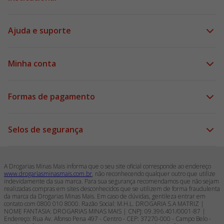
Ajuda e suporte
Minha conta
Formas de pagamento
Selos de segurança
A Drogarias Minas Mais informa que o seu site oficial corresponde ao endereço
www.drogariasminasmais.com.br
, não reconhecendo qualquer outro que utilize
indevidamente da sua marca. Para sua segurança recomendamos que não sejam
realizadas compras em sites desconhecidos que se utilizem de forma fraudulenta
da marca da Drogarias Minas Mais. Em caso de dúvidas, gentileza entrar em
contato com 0800 010 8000. Razão Social: M.H.L. DROGARIA S.A MATRIZ |
NOME FANTASIA: DROGARIAS MINAS MAIS | CNPJ: 09.396.401/0001-87 |
Endereço: Rua Av. Afonso Pena 497 - Centro - CEP: 37270-000 - Campo Belo -