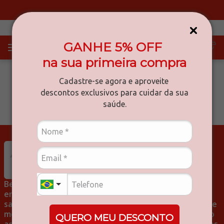
Primeira compra? Use o cupom: MINAS-5
GANHE 5% OFF
na sua primeira compra
Cadastre-se agora e aproveite
descontos exclusivos para cuidar da sua
saúde.
Bem-vindo a Drogarias Minas Mais! Aqui, você
encontrará tudo o que precisa para cuidar da sua
saúde e bem-estar. Oferecemos uma ampla seleção de
medicamentos e produtos no geral, com atendimento
QUERO MEU DESCONTO